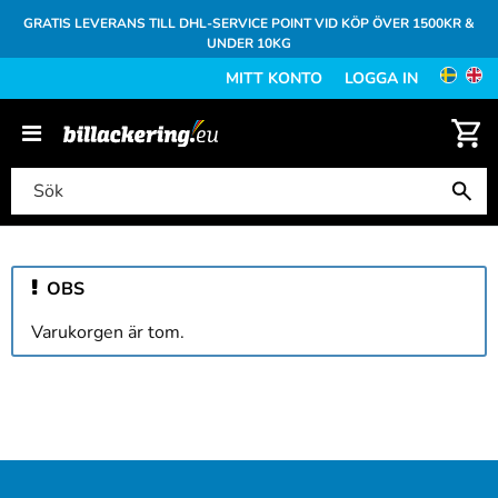
GRATIS LEVERANS TILL DHL-SERVICE POINT VID KÖP ÖVER 1500KR &
UNDER 10KG
MITT KONTO
LOGGA IN
OBS
Varukorgen är tom.