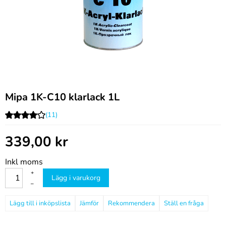
Mipa 1K-C10 klarlack 1L
(11)
339,00
kr
Inkl moms
+
Lägg i varukorg
–
Jämför
Rekommendera
Ställ en fråga