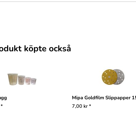
odukt köpte också
ugg
Mipa Goldfilm Slippapper
*
7,00
kr
*