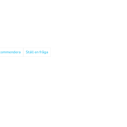
kommendera
Ställ en fråga