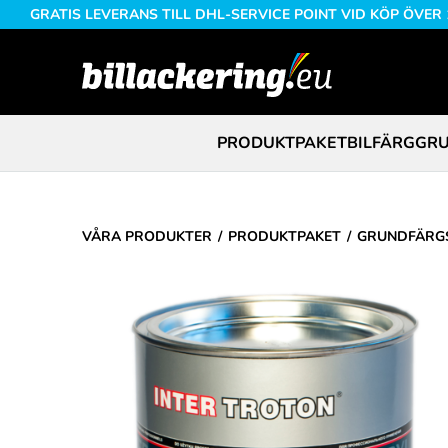
GRATIS LEVERANS TILL DHL-SERVICE POINT VID KÖP ÖVER
PRODUKTPAKET
BILFÄRG
GRU
VÅRA PRODUKTER
PRODUKTPAKET
GRUNDFÄRGS