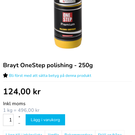
Brayt OneStep polishing - 250g
Bli först med att sätta betyg på denna produkt
124,00
kr
Inkl moms
1 kg = 496,00 kr
+
Lägg i varukorg
–