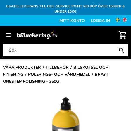
GRATIS LEVERANS TILL DHL-SERVICE POINT VID KÖP ÖVER 1500KR &
UNDER 10KG
MITT KONTO
LOGGA IN
VÅRA PRODUKTER
TILLBEHÖR
BILSKÖTSEL OCH
FINISHING
POLERINGS- OCH VÅRDMEDEL
BRAYT
ONESTEP POLISHING - 250G