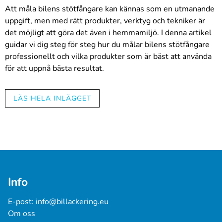
Att måla bilens stötfångare kan kännas som en utmanande
uppgift, men med rätt produkter, verktyg och tekniker är
det möjligt att göra det även i hemmamiljö. I denna artikel
guidar vi dig steg för steg hur du målar bilens stötfångare
professionellt och vilka produkter som är bäst att använda
för att uppnå bästa resultat.
Rengöring och förberedelse:
LÄS HELA INLÄGGET
Börja med att noggrant rengöra bilens stötfångare
med fett- och silikonborttagningsmedel. Detta
säkerställer att färgen fäster ordentligt på ytan och
att slutresultatet blir snyggt. Glöm inte att använda
skyddshandskar och skyddsglasögon när du hanterar
kemikalier.
Slipning:
Info
Slipa stötfångarens yta lätt med fint sandpapper (t.ex.
kornstorlek 600-800). Detta förbättrar färgens
E-post: 
info@billackering.eu
vidhäftning och hjälper till att skapa en jämn och slät
Om oss
yta.