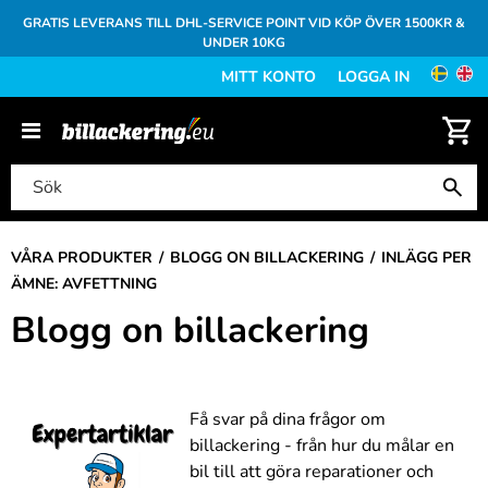
GRATIS LEVERANS TILL DHL-SERVICE POINT VID KÖP ÖVER 1500KR &
UNDER 10KG
MITT KONTO
LOGGA IN
VÅRA PRODUKTER
BLOGG ON BILLACKERING
INLÄGG PER
ÄMNE: AVFETTNING
Blogg on billackering
Få svar på dina frågor om
billackering - från hur du målar en
bil till att göra reparationer och