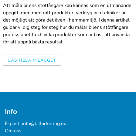
Att måla bilens stötfångare kan kännas som en utmanande
uppgift, men med rätt produkter, verktyg och tekniker är
det möjligt att göra det även i hemmamiljö. I denna artikel
guidar vi dig steg för steg hur du målar bilens stötfångare
professionellt och vilka produkter som är bäst att använda
för att uppnå bästa resultat.
Rengöring och förberedelse:
LÄS HELA INLÄGGET
Börja med att noggrant rengöra bilens stötfångare
med fett- och silikonborttagningsmedel. Detta
säkerställer att färgen fäster ordentligt på ytan och
att slutresultatet blir snyggt. Glöm inte att använda
skyddshandskar och skyddsglasögon när du hanterar
kemikalier.
Slipning:
Info
Slipa stötfångarens yta lätt med fint sandpapper (t.ex.
kornstorlek 600-800). Detta förbättrar färgens
E-post: 
info@billackering.eu
vidhäftning och hjälper till att skapa en jämn och slät
Om oss
yta.