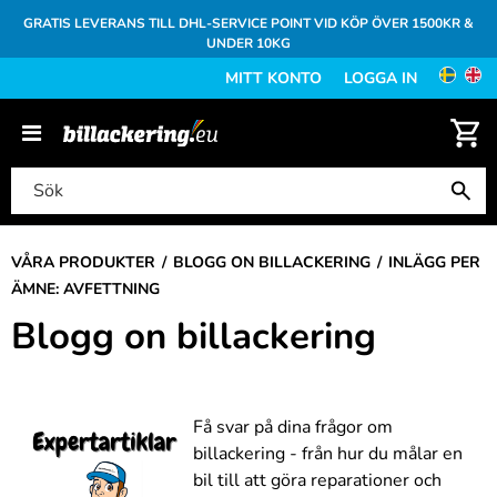
GRATIS LEVERANS TILL DHL-SERVICE POINT VID KÖP ÖVER 1500KR &
UNDER 10KG
MITT KONTO
LOGGA IN
VÅRA PRODUKTER
BLOGG ON BILLACKERING
INLÄGG PER
ÄMNE: AVFETTNING
Blogg on billackering
Få svar på dina frågor om
billackering - från hur du målar en
bil till att göra reparationer och