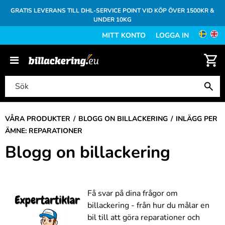
GRATIS LEVERANS TILL DHL-SERVICE POINT VID KÖP ÖVER 1500KR &
UNDER 10KG
MITT KONTO
LOGGA IN
VÅRA PRODUKTER
BLOGG ON BILLACKERING
INLÄGG PER
ÄMNE: REPARATIONER
Blogg on billackering
Få svar på dina frågor om
billackering - från hur du målar en
bil till att göra reparationer och