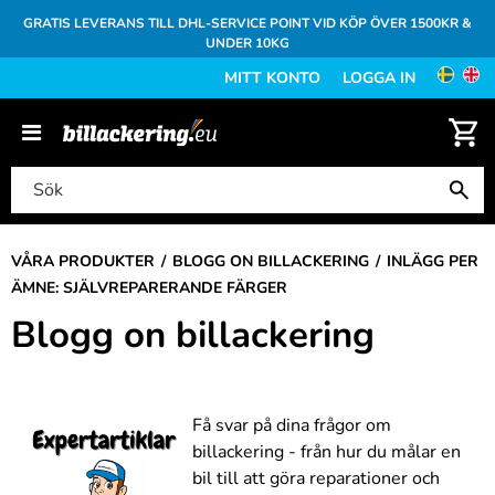
GRATIS LEVERANS TILL DHL-SERVICE POINT VID KÖP ÖVER 1500KR &
UNDER 10KG
MITT KONTO
LOGGA IN
VÅRA PRODUKTER
BLOGG ON BILLACKERING
INLÄGG PER
ÄMNE: SJÄLVREPARERANDE FÄRGER
Blogg on billackering
Få svar på dina frågor om
billackering - från hur du målar en
bil till att göra reparationer och