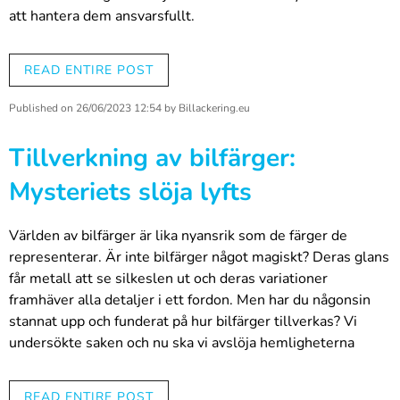
att hantera dem ansvarsfullt.
I den här artikeln undersöker vi mer i detalj hur billack
påverkar vår miljö, varför det är viktigt att återvinna dem på
READ ENTIRE POST
lämpligt sätt och vilka miljövänliga alternativ som finns
tillgängliga. Vi berättar också hur du kan göra ansvarsfulla
Published on
26/06/2023 12:54
by
Billackering.eu
val när du köper och använder färger. Slutligen beskriver vi
Tillverkning av bilfärger:
hur vi som företag strävar efter att främja hållbar
utveckling inom billackindustrin.
Mysteriets slöja lyfts
Billackens påverkan på miljön
Världen av bilfärger är lika nyansrik som de färger de
representerar. Är inte bilfärger något magiskt? Deras glans
får metall att se silkeslen ut och deras variationer
framhäver alla detaljer i ett fordon. Men har du någonsin
Billackens inverkan på miljön är mångfacetterad och för att
stannat upp och funderat på hur bilfärger tillverkas? Vi
förstå den i sin helhet måste vi titta på hur färger kan
undersökte saken och nu ska vi avslöja hemligheterna
hamna i miljön. Detta händer vanligtvis när färgrester inte
bakom tillverkningen av bilfärger.
avfallshanteras korrekt. Till exempel kan gammal färg som
hälls ner i avloppet eller lämnas i det fria, hamna i
READ ENTIRE POST