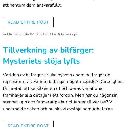
att hantera dem ansvarsfullt.
I den här artikeln undersöker vi mer i detalj hur billack
påverkar vår miljö, varför det är viktigt att återvinna dem på
READ ENTIRE POST
lämpligt sätt och vilka miljövänliga alternativ som finns
tillgängliga. Vi berättar också hur du kan göra ansvarsfulla
Published on
26/06/2023 12:54
by
Billackering.eu
val när du köper och använder färger. Slutligen beskriver vi
Tillverkning av bilfärger:
hur vi som företag strävar efter att främja hållbar
utveckling inom billackindustrin.
Mysteriets slöja lyfts
Billackens påverkan på miljön
Världen av bilfärger är lika nyansrik som de färger de
representerar. Är inte bilfärger något magiskt? Deras glans
får metall att se silkeslen ut och deras variationer
framhäver alla detaljer i ett fordon. Men har du någonsin
Billackens inverkan på miljön är mångfacetterad och för att
stannat upp och funderat på hur bilfärger tillverkas? Vi
förstå den i sin helhet måste vi titta på hur färger kan
undersökte saken och nu ska vi avslöja hemligheterna
hamna i miljön. Detta händer vanligtvis när färgrester inte
bakom tillverkningen av bilfärger.
avfallshanteras korrekt. Till exempel kan gammal färg som
hälls ner i avloppet eller lämnas i det fria, hamna i
READ ENTIRE POST