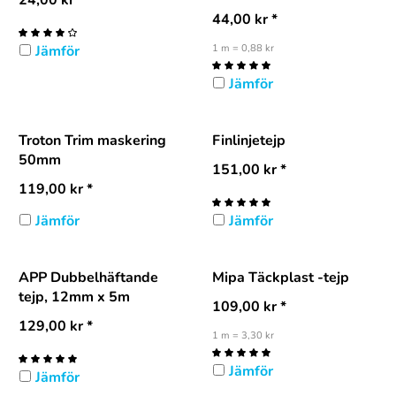
24,00
kr
*
44,00
kr
*
Jämför
1 m = 0,88 kr
Jämför
Troton Trim maskering
Finlinjetejp
50mm
151,00
kr
*
119,00
kr
*
Jämför
Jämför
APP Dubbelhäftande
Mipa Täckplast -tejp
tejp, 12mm x 5m
109,00
kr
*
129,00
kr
*
1 m = 3,30 kr
Jämför
Jämför