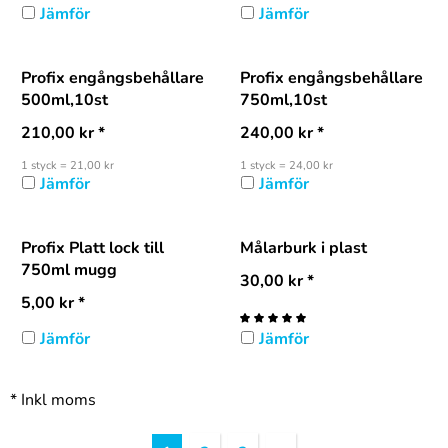
Jämför
Jämför
Profix engångsbehållare
Profix engångsbehållare
500ml,10st
750ml,10st
210,00
kr
*
240,00
kr
*
1 styck = 21,00 kr
1 styck = 24,00 kr
Jämför
Jämför
Profix Platt lock till
Målarburk i plast
750ml mugg
30,00
kr
*
5,00
kr
*
Jämför
Jämför
*
Inkl moms
Rubrik