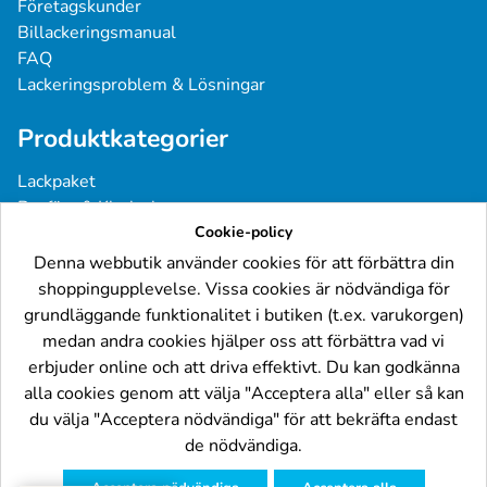
Företagskunder
Billackeringsmanual
FAQ
Lackeringsproblem & Lösningar
Produktkategorier
Lackpaket
Basfärg & Klarlack
Sprayfärg
Cookie-policy
Grundfärg & Spackel
Denna webbutik använder cookies för att förbättra din
Verktyg & Tillbehör
shoppingupplevelse. Vissa cookies är nödvändiga för
Industri- & Yrkeslack
grundläggande funktionalitet i butiken (t.ex. varukorgen)
medan andra cookies hjälper oss att förbättra vad vi
Följ oss
erbjuder online och att driva effektivt. Du kan godkänna
alla cookies genom att välja "Acceptera alla" eller så kan
du välja "Acceptera nödvändiga" för att bekräfta endast
de nödvändiga.