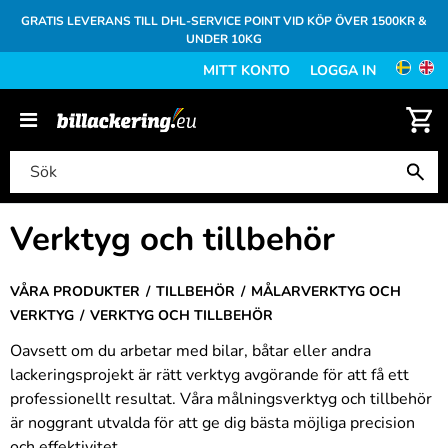
GRATIS LEVERANS TILL DHL-SERVICE POINT VID KÖP ÖVER 1500KR &
UNDER 10KG
MITT KONTO
LOGGA IN
Verktyg och tillbehör
VÅRA PRODUKTER
TILLBEHÖR
MÅLARVERKTYG OCH
VERKTYG
VERKTYG OCH TILLBEHÖR
Oavsett om du arbetar med bilar, båtar eller andra
lackeringsprojekt är rätt verktyg avgörande för att få ett
professionellt resultat. Våra målningsverktyg och tillbehör
är noggrant utvalda för att ge dig bästa möjliga precision
och effektivitet.