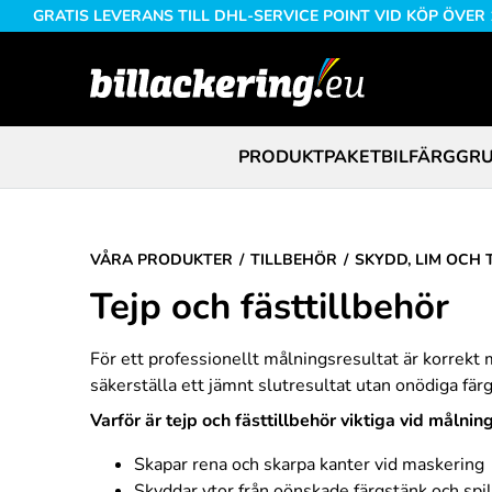
GRATIS LEVERANS TILL DHL-SERVICE POINT VID KÖP ÖVER
PRODUKTPAKET
BILFÄRG
GRU
VÅRA PRODUKTER
TILLBEHÖR
SKYDD, LIM OCH 
Tejp och fästtillbehör
För ett professionellt målningsresultat är korrekt 
säkerställa ett jämnt slutresultat utan onödiga fär
Varför är tejp och fästtillbehör viktiga vid målnin
Skapar rena och skarpa kanter vid maskering
Skyddar ytor från oönskade färgstänk och spil