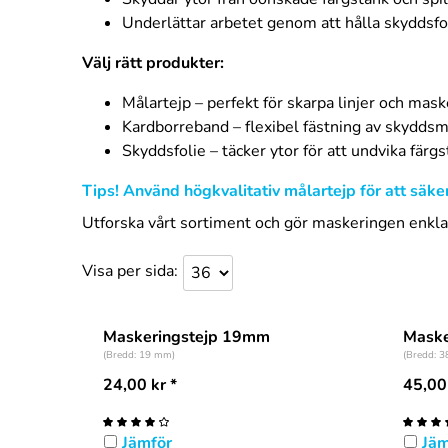
Underlättar arbetet genom att hålla skyddsfol
Välj rätt produkter:
Målartejp – perfekt för skarpa linjer och mask
Kardborreband – flexibel fästning av skyddsm
Skyddsfolie – täcker ytor för att undvika färg
Tips! Använd högkvalitativ målartejp för att säker
Utforska vårt sortiment och gör maskeringen enklar
Visa per sida
Maskeringstejp 19mm
Maske
(Bredd: 19 mm)
(Bredd: 
24,00
kr
*
45,00
Jämför
Jäm