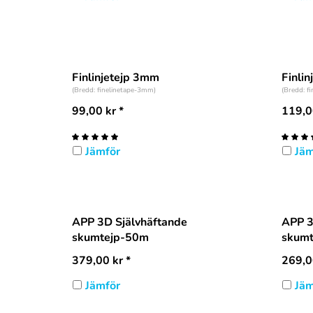
Finlinjetejp 3mm
Finli
(Bredd: finelinetape-3mm)
(Bredd: f
99,00
kr
*
119,0
Jämför
Jäm
APP 3D Självhäftande
APP 3
skumtejp-50m
skum
379,00
kr
*
269,0
Jämför
Jäm