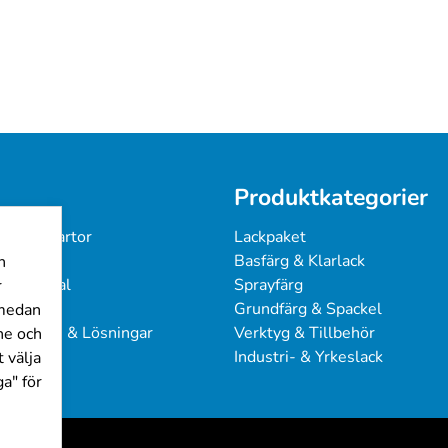
Produktkategorier
 & Färgkartor
Lackpaket
under
Basfärg & Klarlack
n
ingsmanual
Sprayfärg
r
Grundfärg & Spackel
 medan
sproblem & Lösningar
Verktyg & Tillbehör
ine och
Industri- & Yrkeslack
 välja
a" för