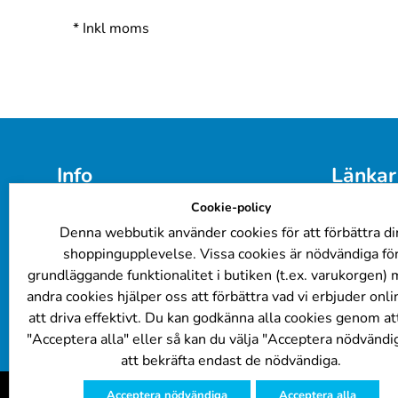
*
Inkl moms
Info
Länkar
Cookie-policy
E-post: 
info@billackering.eu
Färgkoder
Om oss
Företagsk
Denna webbutik använder cookies för att förbättra di
Integritetspolicy
Billacker
shoppingupplevelse. Vissa cookies är nödvändiga fö
Leverans- och betalningsvillkor
FAQ
grundläggande funktionalitet i butiken (t.ex. varukorgen)
Cookie Policy
Lackering
andra cookies hjälper oss att förbättra vad vi erbjuder onl
Kundrecensioner
att driva effektivt. Du kan godkänna alla cookies genom att
"Acceptera alla" eller så kan du välja "Acceptera nödvändig
att bekräfta endast de nödvändiga.
Acceptera nödvändiga
Acceptera alla