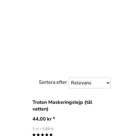
Sortera efter
Troton Maskeringstejp (tål
vatten)
44,00
kr
*
1 m = 0,88 kr