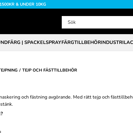
 1500KR & UNDER 10KG
NDFÄRG | SPACKEL
SPRAYFÄRG
TILLBEHÖR
INDUSTRILA
TEJPNING
TEJP OCH FÄSTTILLBEHÖR
maskering och fästning avgörande. Med rätt tejp och fästtillbeh
gstänk.
g?
l