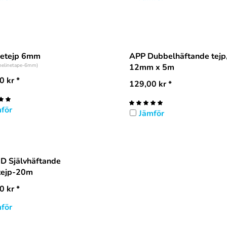
njetejp 6mm
APP Dubbelhäftande tejp
inelinetape-6mm)
12mm x 5m
0
kr
*
129,00
kr
*
för
Jämför
D Självhäftande
tejp-20m
0
kr
*
för