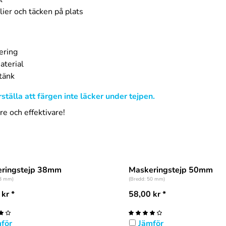
ier och täcken på plats
ering
aterial
stänk
ställa att färgen inte läcker under tejpen.
e och effektivare!
ringstejp 38mm
Maskeringstejp 50mm
38 mm)
(Bredd: 50 mm)
kr
*
58,00
kr
*
för
Jämför