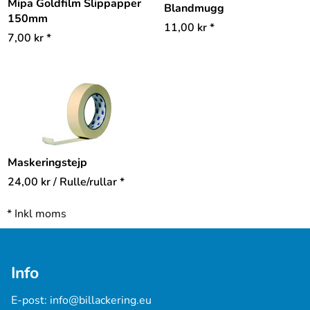
Mipa Goldfilm Slippapper
Blandmugg
150mm
11,00
kr
*
7,00
kr
*
Maskeringstejp
24,00
kr
/ Rulle/rullar *
*
Inkl moms
Info
E-post: 
info@billackering.eu