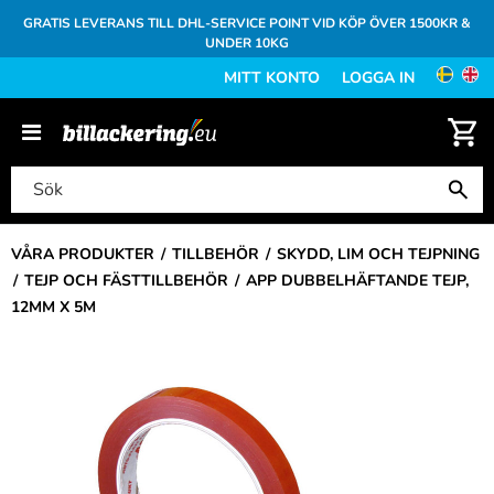
GRATIS LEVERANS TILL DHL-SERVICE POINT VID KÖP ÖVER 1500KR &
UNDER 10KG
MITT KONTO
LOGGA IN
VÅRA PRODUKTER
TILLBEHÖR
SKYDD, LIM OCH TEJPNING
TEJP OCH FÄSTTILLBEHÖR
APP DUBBELHÄFTANDE TEJP,
12MM X 5M