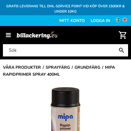
GRATIS LEVERANS TILL DHL-SERVICE POINT VID KÖP ÖVER 1500KR &
UNDER 10KG
MITT KONTO
LOGGA IN
VÅRA PRODUKTER
SPRAYFÄRG
GRUNDFÄRG
MIPA
RAPIDPRIMER SPRAY 400ML