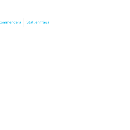
kommendera
Ställ en fråga