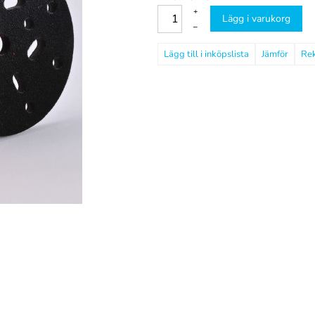
+
Lägg i varukorg
–
Jämför
Re