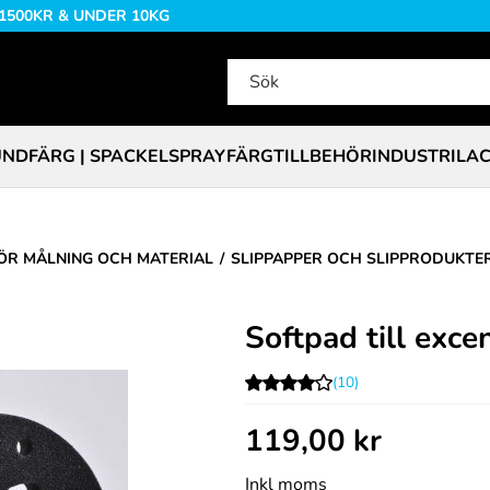
 1500KR & UNDER 10KG
NDFÄRG | SPACKEL
SPRAYFÄRG
TILLBEHÖR
INDUSTRILA
ÖR MÅLNING OCH MATERIAL
SLIPPAPPER OCH SLIPPRODUKTE
Softpad till exce
(10)
119,00
kr
Inkl moms