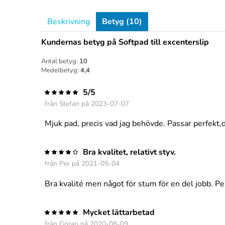
Beskrivning
Betyg (10)
Kundernas betyg på Softpad till excenterslip
Antal betyg:
10
Medelbetyg:
4,4
5/5
från
Stefan
på 2023-07-07
Mjuk pad, precis vad jag behövde. Passar perfek
Bra kvalitet, relativt styv.
från
Per
på 2021-05-04
Bra kvalité men något för stum för en del jobb. Pe
Mycket lättarbetad
från
Göran
på 2020-08-09