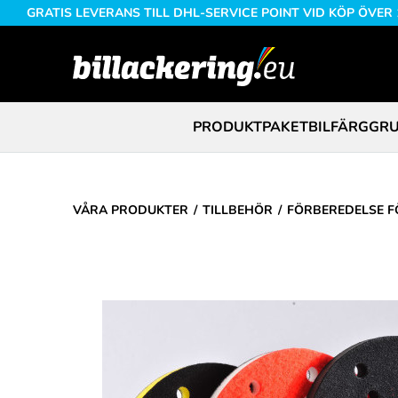
GRATIS LEVERANS TILL DHL-SERVICE POINT VID KÖP ÖVER
PRODUKTPAKET
BILFÄRG
GRU
VÅRA PRODUKTER
TILLBEHÖR
FÖRBEREDELSE F