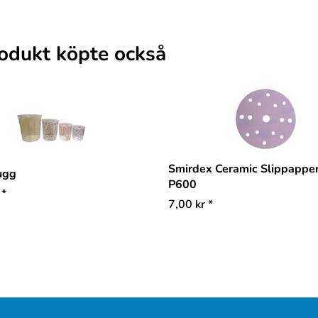
odukt köpte också
Smirdex Ceramic Slippappe
ugg
P600
*
7,00
kr
*