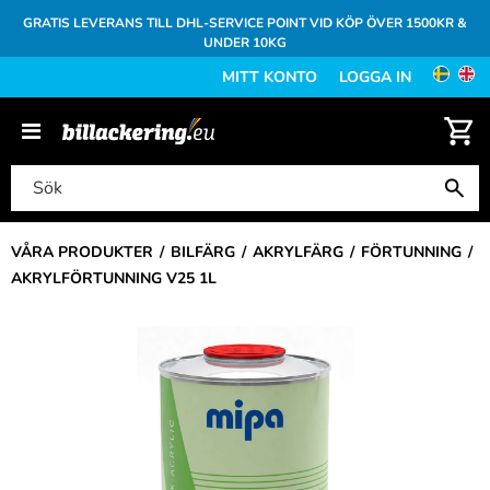
GRATIS LEVERANS TILL DHL-SERVICE POINT VID KÖP ÖVER 1500KR &
UNDER 10KG
MITT KONTO
LOGGA IN
VÅRA PRODUKTER
BILFÄRG
AKRYLFÄRG
FÖRTUNNING
AKRYLFÖRTUNNING V25 1L