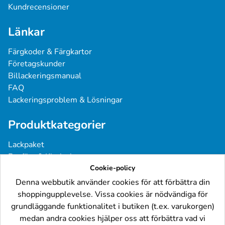
Kundrecensioner
Länkar
Färgkoder & Färgkartor
Företagskunder
Billackeringsmanual
FAQ
Lackeringsproblem & Lösningar
Produktkategorier
Lackpaket
Basfärg & Klarlack
Sprayfärg
Cookie-policy
Grundfärg & Spackel
Denna webbutik använder cookies för att förbättra din
Verktyg & Tillbehör
shoppingupplevelse. Vissa cookies är nödvändiga för
Industri- & Yrkeslack
grundläggande funktionalitet i butiken (t.ex. varukorgen)
medan andra cookies hjälper oss att förbättra vad vi