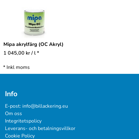
Mipa akrylfärg (OC Akryl)
1 045,00
kr
/ l *
*
Inkl moms
Info
E-post: 
info@billackering.eu
Om oss
Integritetspolicy
Leverans- och betalningsvillkor
Cookie Policy