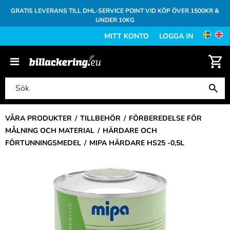
GRATIS LEVERANS TILL DHL-SERVICE POINT VID KÖP ÖVER 1500KR &
UNDER 10KG
MITT KONTO
LOGGA IN
VÅRA PRODUKTER
TILLBEHÖR
FÖRBEREDELSE FÖR
MÅLNING OCH MATERIAL
HÄRDARE OCH
FÖRTUNNINGSMEDEL
MIPA HÄRDARE HS25 -0,5L