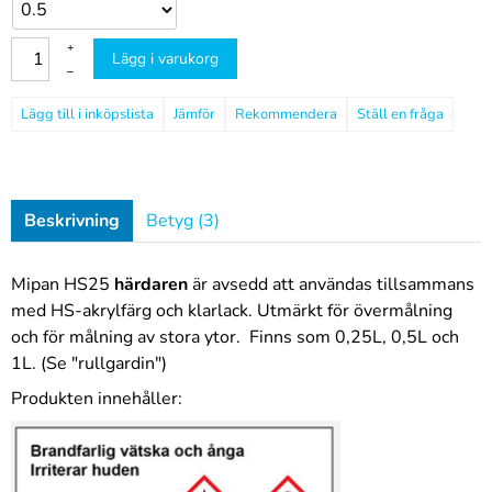
+
Lägg i varukorg
–
Jämför
Rekommendera
Ställ en fråga
Beskrivning
Betyg (3)
Mipan HS25
härdaren
är avsedd att användas tillsammans
med HS-akrylfärg och klarlack. Utmärkt för övermålning
och för målning av stora ytor. Finns som 0,25L, 0,5L och
1L. (Se "rullgardin")
Produkten innehåller: