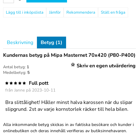
–
Jämför
Rekommendera
Ställ en fråga
Beskrivning
Betyg (1)
Kundernas betyg på Mipa Masternet 70x420 (P80-P400)
Skriv en egen utvärdering
Antal betyg:
1
Medelbetyg:
5
Full pott
från
Janne
på 2023-10-11
Bra slittålighet! Håller minst halva karossen när du slipar
slipgrund. 2st av varje kornstorlek räcker till hela bilen.
Alla inkommande betyg skickas in av faktiska besökare och kunder i
onlinebutiken och deras innehåll verifieras av butiksinnehavaren.