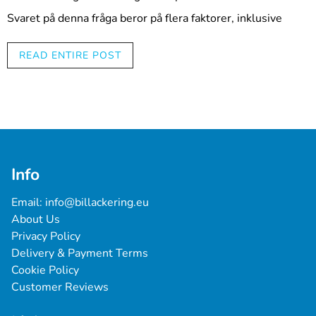
Svaret på denna fråga beror på flera faktorer, inklusive
typen av spackel som används och miljöförhållandena där
spacklet appliceras.
READ ENTIRE POST
Generellt sett tar det vanligtvis mellan 2 och 24 timmar
för spackel att torka helt. Detta beror på faktorer som
typen av spackel, mängden spackel som används och
temperatur och luftfuktighet i området där spacklet
appliceras.
För att hjälpa till att påskynda torktiden för spackel vid
Info
billackning kan du försöka följande tips:
Email: 
info@billackering.eu
Applicera tunt lager
: Genom att applicera tunt lager
About Us
av spackel istället för tjocka lager kan torktiden
Privacy Policy
förkortas och risken för sprickor och bubblor minskas.
Delivery & Payment Terms
Använd en fläkt
: Genom att placera en fläkt i
Cookie Policy
närheten av spacklet kan du öka luftcirkulationen och
Customer Reviews
påskynda torktiden.
Använd torkapparater
: Torkapparater kan också