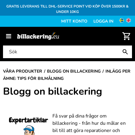
GRATIS LEVERANS TILL DHL-SERVICE POINT VID KÖP ÖVER 1500KR &
UNDER 10KG
MITT KONTO
LOGGA IN
VÅRA PRODUKTER
BLOGG ON BILLACKERING
INLÄGG PER
ÄMNE: TIPS FÖR BILMÅLNING
Blogg on billackering
Få svar på dina frågor om
billackering - från hur du målar en
bil till att göra reparationer och