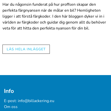
Har du någonsin funderat på hur proffsen skapar den
perfekta färgnyansen när de målar en bil? Hemligheten
ligger i att förstå färgkoder. I den här bloggen dyker vi in i
världen av färgkoder och guidar dig genom allt du behöver
veta för att hitta den perfekta nyansen för din bil.
Vad är en färgkod och varför är
LÄS HELA INLÄGGET
den viktig?
En färgkod är en kort anteckning som exakt anger vilken
färg din bil har. Det är som DNA för din bilfärg. Att veta rätt
färgkod är absolut nödvändigt när du vill göra reparationer
eller ommålningar, eftersom det garanterar att du får
precis rätt nyans utan gissningar.
Info
E-post: 
info@billackering.eu
Hur man hittar rätt färgkod för
Om oss