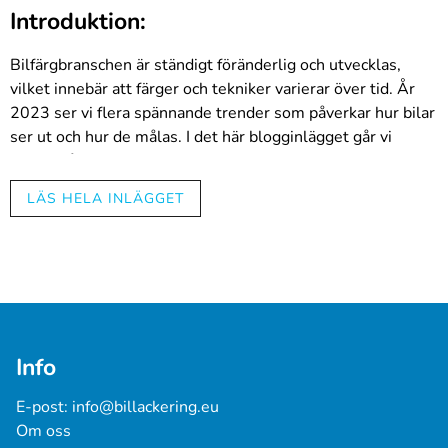
Introduktion:
Bilfärgbranschen är ständigt föränderlig och utvecklas,
vilket innebär att färger och tekniker varierar över tid. År
2023 ser vi flera spännande trender som påverkar hur bilar
ser ut och hur de målas. I det här blogginlägget går vi
igenom årets hetaste biltrender och ger tips om hur du kan
dra nytta av dessa trender i ditt eget arbete som
LÄS HELA INLÄGGET
professionell bilfärgare.
1. Naturliga och jordnära färger
År 2023 är naturliga och jordnära färger populära.
Mörkbrunt, grönt, grått och beige är särskilt populära
Info
alternativ. Dessa färger återspeglar värderingar som
hållbarhet och miljövänlighet, vilket blir allt viktigare för
E-post: 
info@billackering.eu
bilägare.
Om oss