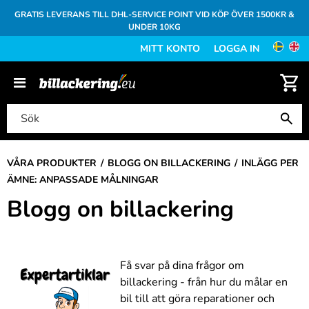
GRATIS LEVERANS TILL DHL-SERVICE POINT VID KÖP ÖVER 1500KR &
UNDER 10KG
MITT KONTO
LOGGA IN
VÅRA PRODUKTER
BLOGG ON BILLACKERING
INLÄGG PER
ÄMNE: ANPASSADE MÅLNINGAR
Blogg on billackering
Få svar på dina frågor om
billackering - från hur du målar en
bil till att göra reparationer och