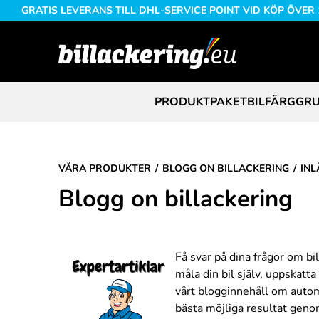
GRATIS LEVERANS TILL DHL-SERVICE POINT VID KÖP ÖVER
PRODUKTPAKET
BILFÄRG
GRU
VÅRA PRODUKTER
BLOGG ON BILLACKERING
INL
Blogg on billackering
Få svar på dina frågor om bil
måla din bil själv, uppskatt
vårt blogginnehåll om automal
bästa möjliga resultat geno