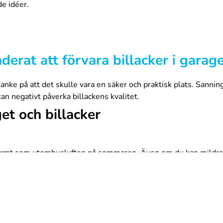
de idéer.
erat att förvara billacker i garag
anke på att det skulle vara en säker och praktisk plats. Sanning
n negativt påverka billackens kvalitet.
et och billacker
a varmt som utomhusluften på sommaren. Även om du kan mildr
. Samma gäller under de kallare månaderna. Även om ditt garage 
förändringar som sker från säsong till säsong kan ändra lacke
äxlingar. Dessa temperatursvängningar kan få burken att bli för
landen är bra för billacken.