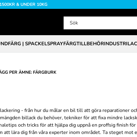
 1500KR & UNDER 10KG
NDFÄRG | SPACKEL
SPRAYFÄRG
TILLBEHÖR
INDUSTRILA
ÄGG PER ÄMNE: FÄRGBURK
lackering - från hur du målar en bil till att göra reparationer 
a mängden billack du behöver, tekniker för att fixa mindre lacks
etips och tricks för att hjälpa dig uppnå en proffsig finish för d
m att lära dig från våra experter inom området. Ta steget mot 