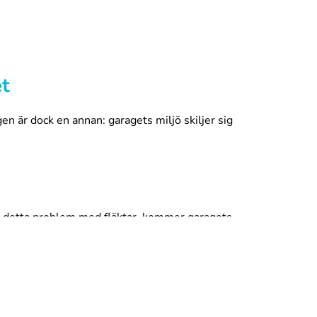
et
en är dock en annan: garagets miljö skiljer sig
a detta problem med fläktar, kommer garagets
är isolerat, är det sällan uppvärmt. Billacker är
ns sammansättning, även om locket är ordentligt
 varm eller kall, och fuktiga förhållanden kan till