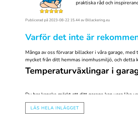
praktiska råd och inspireran
Publicerad på
2023-08-22 15.44
av
Billackering.eu
Varför det inte är rekommend
Många av oss förvarar billacker i våra garage, med t
mycket från ditt hemmas inomhusmiljö, och detta ka
Temperaturväxlingar i garag
Du har kanske märkt att ditt garage kan vara lik
temperatur aldrig att vara lika stabil som inomhus
LÄS HELA INLÄGGET
designade för en specifik miljö, och de temperatur
stängt.
Metallburkar för färg reagerar också på temperaturv
och med få burkarna att rosta. Inget av dessa förhål