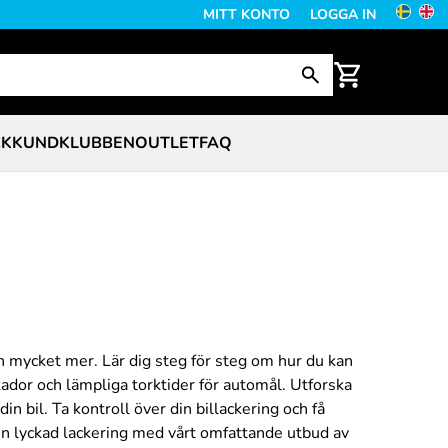
MITT KONTO
LOGGA IN
CK
KUNDKLUBBEN
OUTLET
FAQ
och mycket mer. Lär dig steg för steg om hur du kan
kador och lämpliga torktider för automål. Utforska
in bil. Ta kontroll över din billackering och få
en lyckad lackering med vårt omfattande utbud av