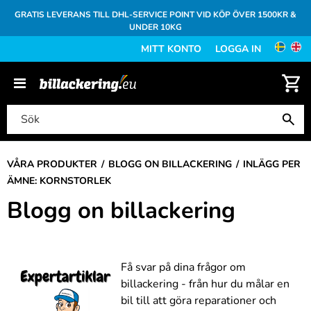
GRATIS LEVERANS TILL DHL-SERVICE POINT VID KÖP ÖVER 1500KR &
UNDER 10KG
MITT KONTO
LOGGA IN
VÅRA PRODUKTER
BLOGG ON BILLACKERING
INLÄGG PER
ÄMNE: KORNSTORLEK
Blogg on billackering
Få svar på dina frågor om
billackering - från hur du målar en
bil till att göra reparationer och