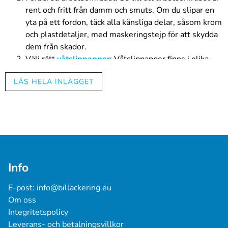
rent och fritt från damm och smuts. Om du slipar en
yta på ett fordon, täck alla känsliga delar, såsom krom
och plastdetaljer, med maskeringstejp för att skydda
dem från skador.
Välj rätt
våtslippapper
: Våtslippapper finns i olika
kornstorlekar. Ju högre kornstorlek, desto finare
LÄS HELA INLÄGGET
slipning får du. Välj en kornstorlek som passar ditt
projekt. För grov slipning kan du börja med
kornstorlek 400-600, och för fin slipning kan du
använda kornstorlek 800-1200.
Skär våtslippapperet i lämplig storlek: Använd en sax
för att klippa våtslippapperet i en storlek som passar
ditt projekt och är lätt att hantera.
Info
Fyll en hink med vatten: Lägg några droppar
diskmedel i en hink med vatten. Detta hjälper till att
E-post: 
info@billackering.eu
reducera friktionen och minskar risken för att pappret
Om oss
klibbar fast i ytan som ska slipas.
Integritetspolicy
Blöt våtslippapperet: Doppa våtslippapperet i hinken
Leverans- och betalningsvillkor