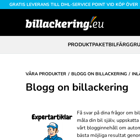
GRATIS LEVERANS TILL DHL-SERVICE POINT VID KÖP ÖVER
PRODUKTPAKET
BILFÄRG
GRU
VÅRA PRODUKTER
BLOGG ON BILLACKERING
INL
Blogg on billackering
Få svar på dina frågor om bil
måla din bil själv, uppskatt
vårt blogginnehåll om automal
bästa möjliga resultat geno