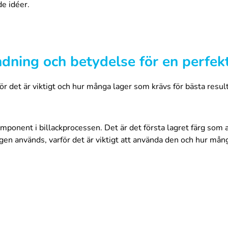
de idéer.
dning och betydelse för en perfekt
ör det är viktigt och hur många lager som krävs för bästa resul
mponent i billackprocessen. Det är det första lagret färg som a
rgen används, varför det är viktigt att använda den och hur mån
undfärgen bör ytan rengöras noggrant och eventuellt rost eller
a på.