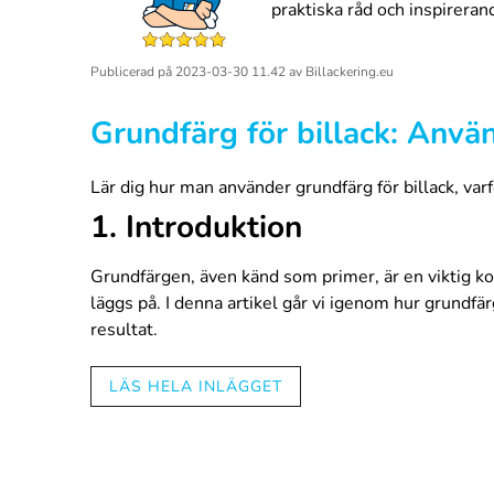
praktiska råd och inspireran
Publicerad på
2023-03-30 11.42
av
Billackering.eu
Grundfärg för billack: Använ
Lär dig hur man använder grundfärg för billack, varf
1. Introduktion
Grundfärgen, även känd som primer, är en viktig ko
läggs på. I denna artikel går vi igenom hur grundfä
resultat.
LÄS HELA INLÄGGET
2. Hur används primern?
Rengör och förbered ytan
: Innan du applicerar gr
för att skapa en jämn yta som grundfärgen kan fäst