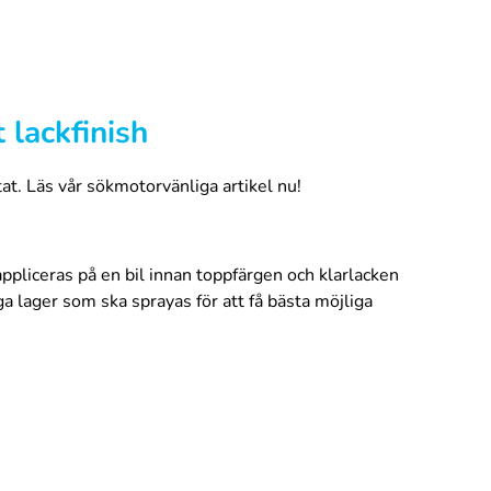
 lackfinish
tat. Läs vår sökmotorvänliga artikel nu!
ppliceras på en bil innan toppfärgen och klarlacken
ga lager som ska sprayas för att få bästa möjliga
 skadad färg avlägsnas. Slipa ytan med sandpapper