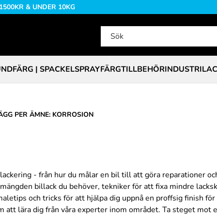
 1500KR & UNDER 10KG
NDFÄRG | SPACKEL
SPRAYFÄRG
TILLBEHÖR
INDUSTRILA
ÄGG PER ÄMNE: KORROSION
lackering - från hur du målar en bil till att göra reparationer 
a mängden billack du behöver, tekniker för att fixa mindre lacks
etips och tricks för att hjälpa dig uppnå en proffsig finish för d
m att lära dig från våra experter inom området. Ta steget mot 