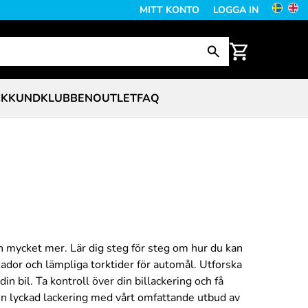
MITT KONTO
LOGGA IN
CK
KUNDKLUBBEN
OUTLET
FAQ
och mycket mer. Lär dig steg för steg om hur du kan
kador och lämpliga torktider för automål. Utforska
in bil. Ta kontroll över din billackering och få
en lyckad lackering med vårt omfattande utbud av