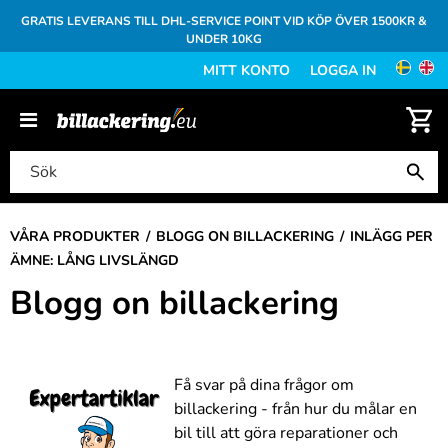
GRATIS LEVERANS TILL DHL-SERVICE POINT VID KÖP ÖVER 1500KR &
UNDER 10KG
MITT KONTO
LOGGA IN
VÅRA PRODUKTER
BLOGG ON BILLACKERING
INLÄGG PER
ÄMNE: LÅNG LIVSLÄNGD
Blogg on billackering
Få svar på dina frågor om
billackering - från hur du målar en
bil till att göra reparationer och