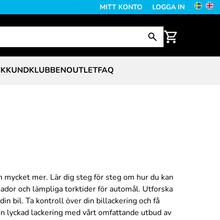
MITT KONTO
LOGGA IN
CK
KUNDKLUBBEN
OUTLET
FAQ
och mycket mer. Lär dig steg för steg om hur du kan
kador och lämpliga torktider för automål. Utforska
in bil. Ta kontroll över din billackering och få
en lyckad lackering med vårt omfattande utbud av