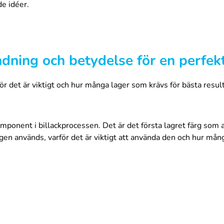
de idéer.
dning och betydelse för en perfekt
ör det är viktigt och hur många lager som krävs för bästa resul
mponent i billackprocessen. Det är det första lagret färg som a
rgen används, varför det är viktigt att använda den och hur mån
undfärgen bör ytan rengöras noggrant och eventuellt rost eller
a på.