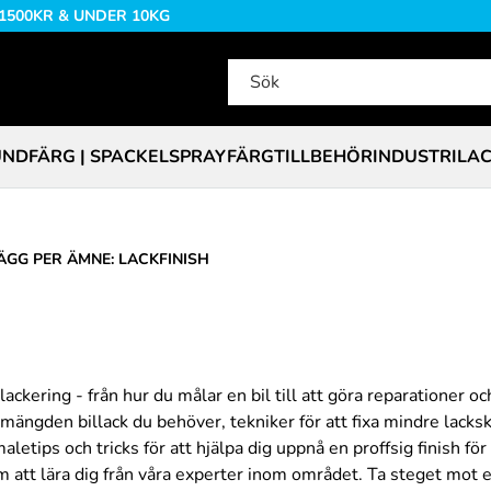
 1500KR & UNDER 10KG
NDFÄRG | SPACKEL
SPRAYFÄRG
TILLBEHÖR
INDUSTRILA
ÄGG PER ÄMNE: LACKFINISH
lackering - från hur du målar en bil till att göra reparationer 
a mängden billack du behöver, tekniker för att fixa mindre lacks
etips och tricks för att hjälpa dig uppnå en proffsig finish för d
m att lära dig från våra experter inom området. Ta steget mot 