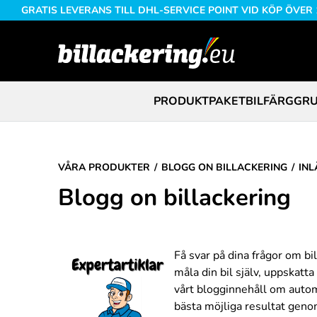
GRATIS LEVERANS TILL DHL-SERVICE POINT VID KÖP ÖVER
PRODUKTPAKET
BILFÄRG
GRU
VÅRA PRODUKTER
BLOGG ON BILLACKERING
INL
Blogg on billackering
Få svar på dina frågor om bil
måla din bil själv, uppskatt
vårt blogginnehåll om automal
bästa möjliga resultat geno