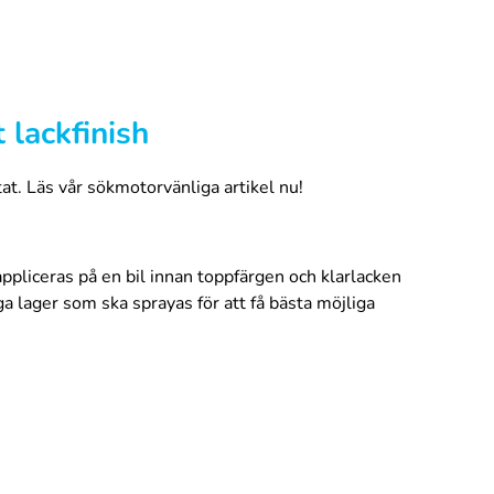
 lackfinish
tat. Läs vår sökmotorvänliga artikel nu!
ppliceras på en bil innan toppfärgen och klarlacken
ga lager som ska sprayas för att få bästa möjliga
 skadad färg avlägsnas. Slipa ytan med sandpapper