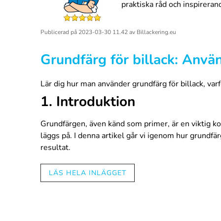
praktiska råd och inspireran
Publicerad på
2023-03-30 11.42
av
Billackering.eu
Grundfärg för billack: Använ
Lär dig hur man använder grundfärg för billack, varf
1. Introduktion
Grundfärgen, även känd som primer, är en viktig ko
läggs på. I denna artikel går vi igenom hur grundfä
resultat.
LÄS HELA INLÄGGET
2. Hur används primern?
Rengör och förbered ytan
: Innan du applicerar gr
för att skapa en jämn yta som grundfärgen kan fäst