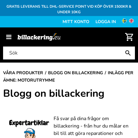
GRATIS LEVERANS TILL DHL-SERVICE POINT VID KÖP ÖVER 1500KR &
UNDER 10KG
MITT KONTO
LOGGA IN
VÅRA PRODUKTER
BLOGG ON BILLACKERING
INLÄGG PER
ÄMNE: MOTORUTRYMME
Blogg on billackering
Få svar på dina frågor om
billackering - från hur du målar en
bil till att göra reparationer och