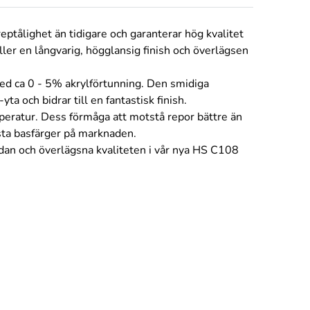
eptålighet än tidigare och garanterar hög kvalitet
ller en långvarig, högglansig finish och överlägsen
med ca 0 - 5% akrylförtunning. Den smidiga
a och bidrar till en fantastisk finish.
mperatur. Dess förmåga att motstå repor bättre än
sta basfärger på marknaden.
dan och överlägsna kvaliteten i vår nya HS C108