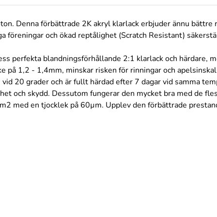
ton. Denna förbättrade 2K akryl klarlack erbjuder ännu bättre r
iga föreningar och ökad reptålighet (Scratch Resistant) säkerstä
dess perfekta blandningsförhållande 2:1 klarlack och härdare, 
 på 1,2 - 1,4mm, minskar risken för rinningar och apelsinskal-yt
in vid 20 grader och är fullt härdad efter 7 dagar vid samma te
arhet och skydd. Dessutom fungerar den mycket bra med de fle
9 m2 med en tjocklek på 60µm. Upplev den förbättrade prestan