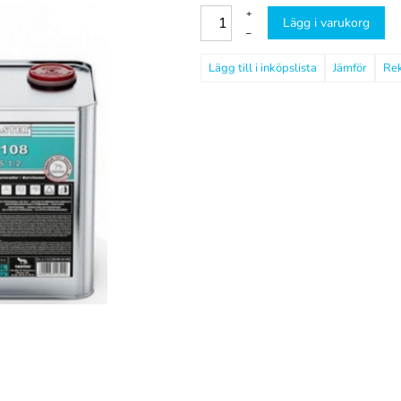
+
Lägg i varukorg
–
Jämför
Re