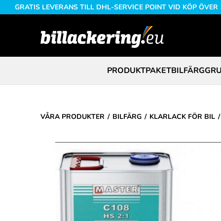
GRATIS LEVERANS TILL DHL-SERVICE POINT VID KÖP ÖVER
PRODUKTPAKET
BILFÄRG
GRU
VÅRA PRODUKTER
BILFÄRG
KLARLACK FÖR BIL