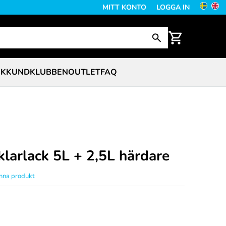
MITT KONTO
LOGGA IN
CK
KUNDKLUBBEN
OUTLET
FAQ
larlack 5L + 2,5L härdare
enna produkt