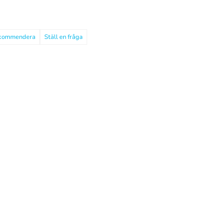
kommendera
Ställ en fråga