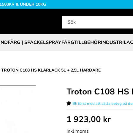
 1500KR & UNDER 10KG
NDFÄRG | SPACKEL
SPRAYFÄRG
TILLBEHÖR
INDUSTRILA
TROTON C108 HS KLARLACK 5L + 2,5L HÄRDARE
Troton C108 HS k
Bli först med att sätta betyg på d
1 923,00
kr
Inkl moms