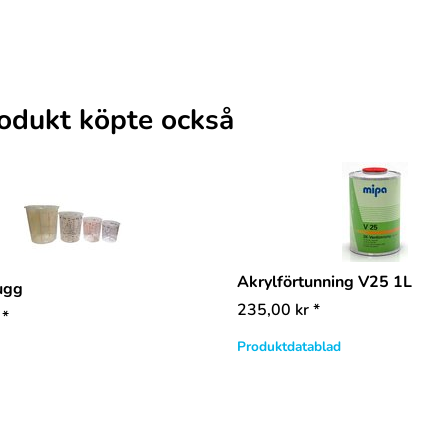
odukt köpte också
Akrylförtunning V25 1L
ugg
235,00
kr
*
*
Produktdatablad