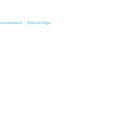
kommendera
Ställ en fråga