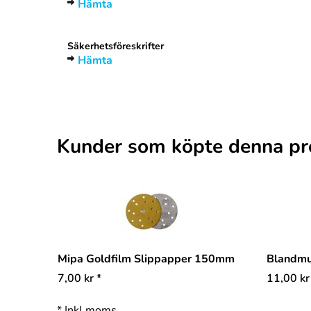
Hämta
Säkerhetsföreskrifter
Hämta
Kunder som köpte denna pr
Mipa Goldfilm Slippapper 150mm
Blandm
7,00
kr
*
11,00
kr
*
Inkl moms