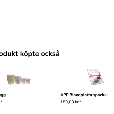
odukt köpte också
ugg
APP Blandplatta spackel
*
189,00
kr
*