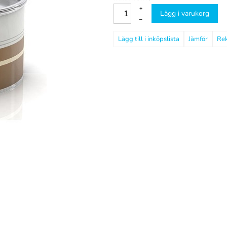
+
Lägg i varukorg
–
Jämför
Re