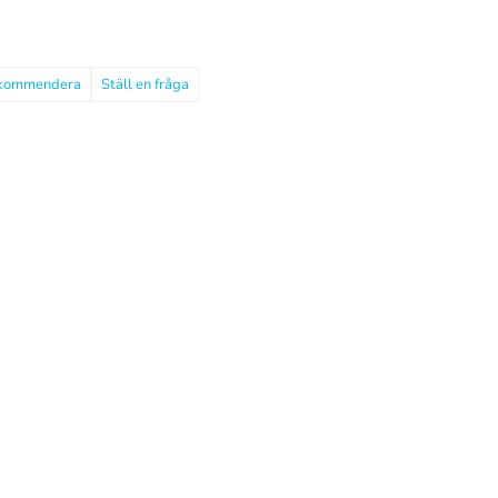
kommendera
Ställ en fråga