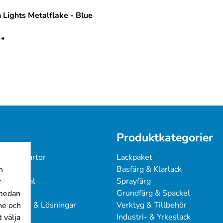
 Lights Metalflake - Blue
*
Produktkategorier
 & Färgkartor
Lackpaket
under
Basfärg & Klarlack
n
ingsmanual
Sprayfärg
r
Grundfärg & Spackel
 medan
sproblem & Lösningar
Verktyg & Tillbehör
ine och
Industri- & Yrkeslack
 välja