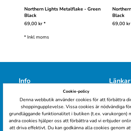
Northern Lights Metalflake - Green
Northern
Black
Black
69,00
kr
*
69,00
kr
*
Inkl moms
Info
Länkar
Cookie-policy
E-post: 
info@billackering.eu
Färgkoder
Om oss
Företagsk
Denna webbutik använder cookies för att förbättra di
Integritetspolicy
Billacker
shoppingupplevelse. Vissa cookies är nödvändiga fö
Leverans- och betalningsvillkor
FAQ
grundläggande funktionalitet i butiken (t.ex. varukorgen)
Cookie Policy
Lackering
andra cookies hjälper oss att förbättra vad vi erbjuder onl
Kundrecensioner
att driva effektivt. Du kan godkänna alla cookies genom att