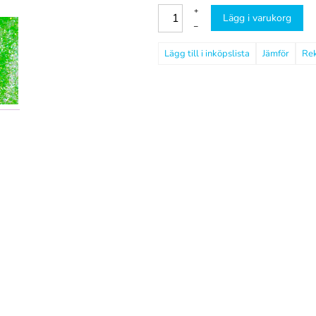
+
Lägg i varukorg
–
Jämför
Re